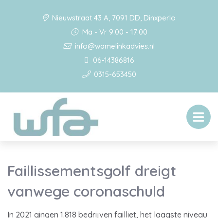
Nieuwstraat 43 A, 7091 DD, Dinxperlo
Ma - Vr 9:00 - 17:00
info@wamelinkadvies.nl
06-14386816
0315-653450
Faillissementsgolf dreigt
vanwege coronaschuld
In 2021 gingen 1.818 bedrijven failliet, het laagste niveau