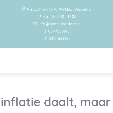
Nieuwstraat 43 A, 7091 DD, Dinxperlo
Ma - Vr 9:00 - 17:00
info@wamelinkadvies.nl
06-14386816
0315-653450
nflatie daalt, maar s