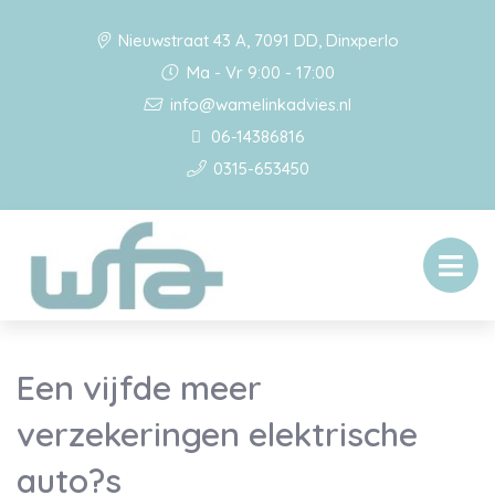
Nieuwstraat 43 A, 7091 DD, Dinxperlo
Ma - Vr 9:00 - 17:00
info@wamelinkadvies.nl
06-14386816
0315-653450
Een vijfde meer
verzekeringen elektrische
auto?s