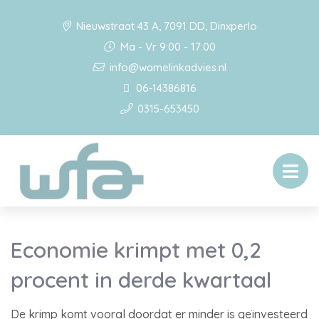
Nieuwstraat 43 A, 7091 DD, Dinxperlo
Ma - Vr 9:00 - 17:00
info@wamelinkadvies.nl
06-14386816
0315-653450
Economie krimpt met 0,2
procent in derde kwartaal
De krimp komt vooral doordat er minder is geïnvesteerd