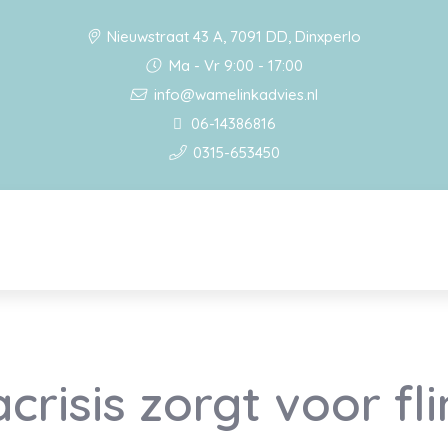
Nieuwstraat 43 A, 7091 DD, Dinxperlo
Ma - Vr 9:00 - 17:00
info@wamelinkadvies.nl
06-14386816
0315-653450
risis zorgt voor fli