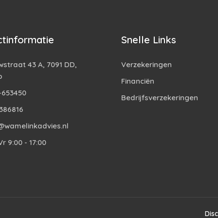
tinformatie
Snelle Links
straat 43 A, 7091 DD,
Verzekeringen
o
Financiën
-653450
Bedrijfsverzekeringen
386816
@wamelinkadvies.nl
r 9:00 - 17:00
Dis