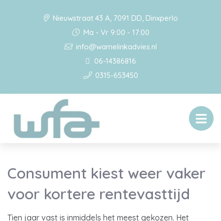
Nieuwstraat 43 A, 7091 DD, Dinxperlo
Ma - Vr 9:00 - 17:00
info@wamelinkadvies.nl
06-14386816
0315-653450
Consument kiest weer vaker
voor kortere rentevasttijd
Tien jaar vast is inmiddels het meest gekozen. Het