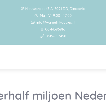
Nieuwstraat 43 A, 7091 DD, Dinxperlo
Ma - Vr 9:00 - 17:00
info@wamelinkadvies.nl
06-14386816
0315-653450
erhalf miljoen Nede