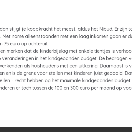
 dan stijgt je koopkracht het meest, aldus het Nibud. Er zijn 
. Met name alleenstaanden met een laag inkomen gaan er do
n 75 euro op achteruit.
n merken dat de kinderbijslag met enkele tientjes is verhoog
e veranderingen in het kindgebonden budget. De bedragen va
erkenden als huishoudens met een uitkering. Daarnaast is 
en is de grens voor stellen met kinderen juist gedaald. Da
tellen – recht hebben op het maximale kindgebonden budget
nderen er toch tussen de 100 en 300 euro per maand op voo