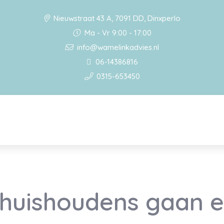
Nieuwstraat 43 A, 7091 DD, Dinxperlo
Ma - Vr 9:00 - 17:00
info@wamelinkadvies.nl
06-14386816
0315-653450
e huishoudens gaan 