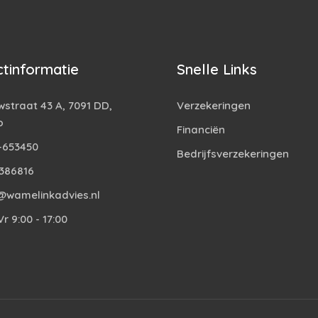
tinformatie
Snelle Links
straat 43 A, 7091 DD,
Verzekeringen
o
Financiën
-653450
Bedrijfsverzekeringen
386816
@wamelinkadvies.nl
r 9:00 - 17:00