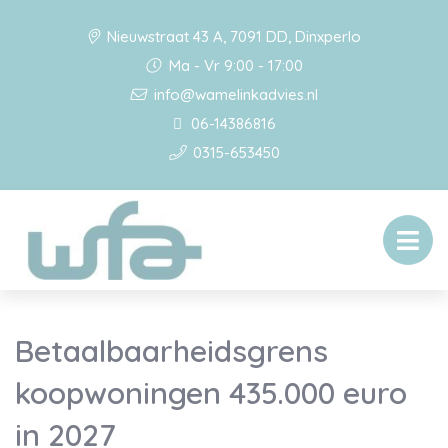
Nieuwstraat 43 A, 7091 DD, Dinxperlo
Ma - Vr 9:00 - 17:00
info@wamelinkadvies.nl
06-14386816
0315-653450
Betaalbaarheidsgrens
koopwoningen 435.000 euro
in 2027