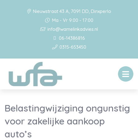
Nieuwstraat 43 A, 7091 DD, Dinxperlo
Ma - Vr 9:00 - 17:00
info@wamelinkadvies.nl
06-14386816
0315-653450
Belastingwijziging ongunstig
voor zakelijke aankoop
auto’s