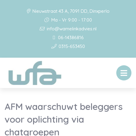
Nieuwstraat 43 A, 7091 DD, Dinxperlo
Ma - Vr 9:00 - 17:00
info@wamelinkadvies.nl
06-14386816
0315-653450
AFM waarschuwt beleggers
voor oplichting via
chatgroepen