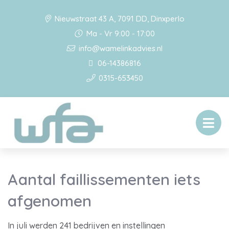
Nieuwstraat 43 A, 7091 DD, Dinxperlo
Ma - Vr 9:00 - 17:00
info@wamelinkadvies.nl
06-14386816
0315-653450
Aantal faillissementen iets
afgenomen
In juli werden 241 bedrijven en instellingen