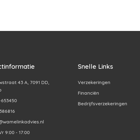
tinformatie
Snelle Links
straat 43 A, 7091 DD,
Verzekeringen
o
Financiën
-653450
Bedrijfsverzekeringen
386816
@wamelinkadvies.nl
r 9:00 - 17:00