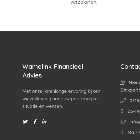
verzekeren.
Wamelink Financieel
Contac
Advies
Nieuw
Dinxperl
Met onze jarenlange ervaring kijken
wij vakkundig naar uw persoonlijke
0315
situatie en wensen.
06-14
info
Ma - V