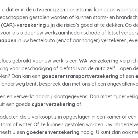
u dat er in de uitvoering zomaar iets mis kan gaan waardoo
eedschappen gestolen worden of kunnen storm- en brandsch
(CAR)-verzekering
zijn die risico’s goed af te dekken. Op d
 voor als u door uw werkzaamheden schade of letsel veroor
happen
in uw bestelauto (en/of aanhanger) verzekeren, even
telbus gebruikt voor uw werk is een
WA-verzekering
verplich
ing voor beschadiging of diefstal van de auto zelf. Lopen d
olen? Dan kan een
goederentransportverzekering
of een
e
ak onderweg bent, bespreek dan met ons of een ongevallenve
ken en verwerkt daarbij klantgegevens. Dan moet cyberveili
sluit een goede
cyberverzekering
af.
ducten die u verkoopt zijn opgeslagen in een kamer of een 
torm of water. Of ze kunnen gestolen worden. Uw inboedelve
 heeft u een
goederenverzekering
nodig. U kunt dan ook m