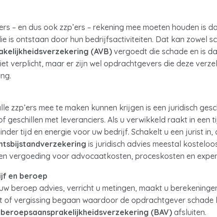
ers – en dus ook zzp’ers – rekening mee moeten houden is dat
 is ontstaan door hun bedrijfsactiviteiten. Dat kan zowel 
akelijkheidsverzekering (AVB)
vergoedt die schade en is d
iet verplicht, maar er zijn wel opdrachtgevers die deze verzek
ng.
alle zzp’ers mee te maken kunnen krijgen is een juridisch gesc
 geschillen met leveranciers. Als u verwikkeld raakt in een t
nder tijd en energie voor uw bedrijf. Schakelt u een jurist in
chtsbijstandverzekering
is juridisch advies meestal kostelo
 een vergoeding voor advocaatkosten, proceskosten en exper
ijf en beroep
n uw beroep advies, verricht u metingen, maakt u berekeninge
out of vergissing begaan waardoor de opdrachtgever schade ka
n
beroepsaansprakelijkheidsverzekering (BAV)
afsluiten.