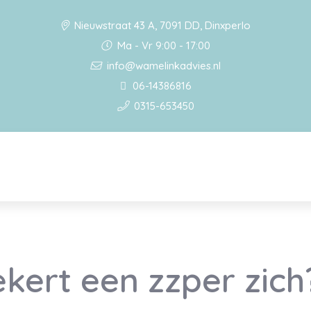
Nieuwstraat 43 A, 7091 DD, Dinxperlo
Ma - Vr 9:00 - 17:00
info@wamelinkadvies.nl
06-14386816
0315-653450
kert een zzper zich