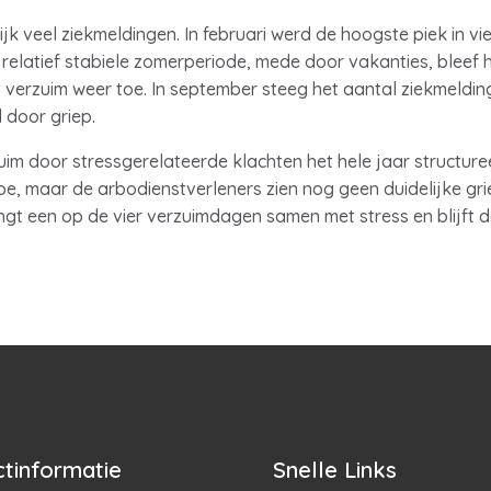
jk veel ziekmeldingen. In februari werd de hoogste piek in v
 relatief stabiele zomerperiode, mede door vakanties, bleef 
verzuim weer toe. In september steeg het aantal ziekmeldin
 door griep.
uim door stressgerelateerde klachten het hele jaar structuree
e, maar de arbodienstverleners zien nog geen duidelijke grie
ngt een op de vier verzuimdagen samen met stress en blijft
tinformatie
Snelle Links