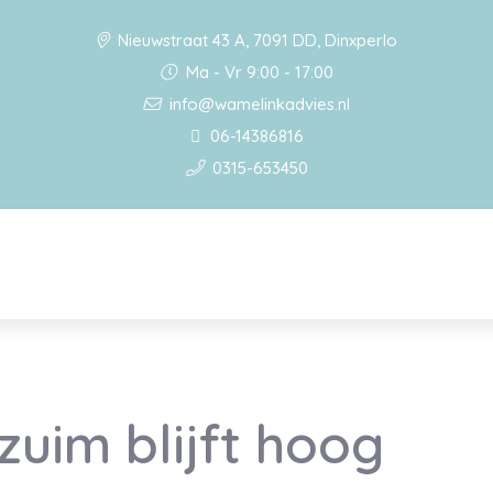
Nieuwstraat 43 A, 7091 DD, Dinxperlo
Ma - Vr 9:00 - 17:00
info@wamelinkadvies.nl
06-14386816
0315-653450
zuim blijft hoog