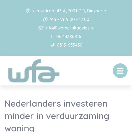
Nieuwstraat 43 A, 7091 DD, Dinxperlo
Ma - Vr 9:00 - 17:00
info@wamelinkadvies.nl
06-14386816
0315-653450
Nederlanders investeren
minder in verduurzaming
woning