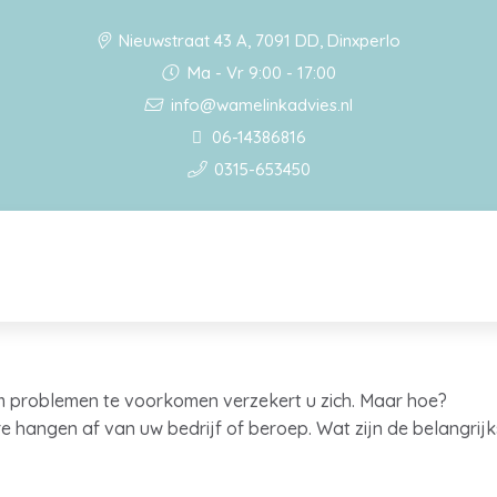
Nieuwstraat 43 A, 7091 DD, Dinxperlo
Ma - Vr 9:00 - 17:00
info@wamelinkadvies.nl
06-14386816
0315-653450
 Om problemen te voorkomen verzekert u zich. Maar hoe?
ere hangen af van uw bedrijf of beroep. Wat zijn de belangr